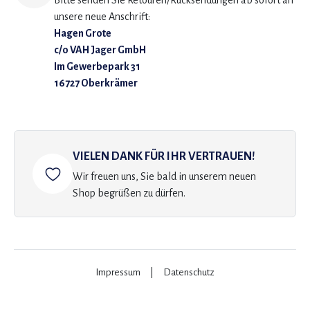
Bitte senden Sie Retouren/Rücksendungen ab sofort an
unsere neue Anschrift:
Hagen Grote
c/o VAH Jager GmbH
Im Gewerbepark 31
16727 Oberkrämer
VIELEN DANK FÜR IHR VERTRAUEN!
Wir freuen uns, Sie bald in unserem neuen
Shop begrüßen zu dürfen.
Impressum
|
Datenschutz