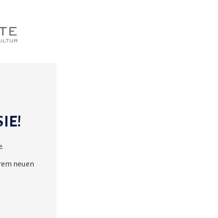
IE!
.
erem neuen