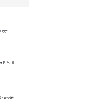
lagge.
er E-Mail:
nschrift: