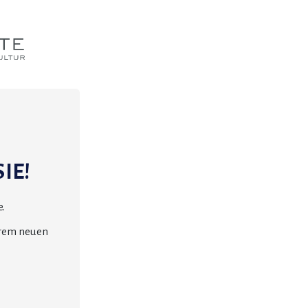
IE!
.
erem neuen