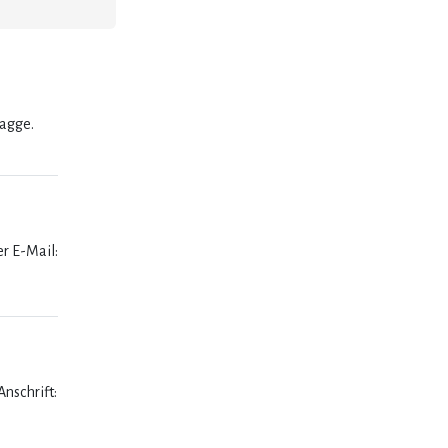
lagge.
er E-Mail:
nschrift: