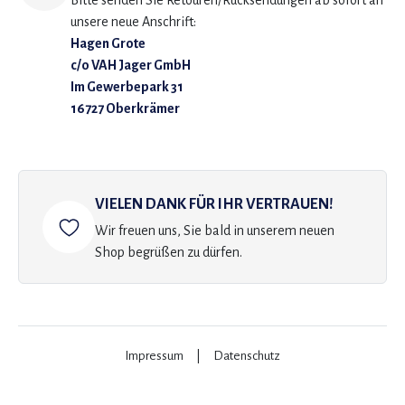
Bitte senden Sie Retouren/Rücksendungen ab sofort an
unsere neue Anschrift:
Hagen Grote
c/o VAH Jager GmbH
Im Gewerbepark 31
16727 Oberkrämer
VIELEN DANK FÜR IHR VERTRAUEN!
Wir freuen uns, Sie bald in unserem neuen
Shop begrüßen zu dürfen.
Impressum
|
Datenschutz