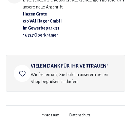
Bitte senden Sie Retouren/Rücksendungen ab sofort an
unsere neue Anschrift:
Hagen Grote
c/o VAH Jager GmbH
Im Gewerbepark 31
16727 Oberkrämer
VIELEN DANK FÜR IHR VERTRAUEN!
Wir freuen uns, Sie bald in unserem neuen
Shop begrüßen zu dürfen.
Impressum
|
Datenschutz