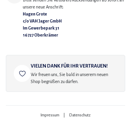
Bitte senden Sie Retouren/Rücksendungen ab sofort an
unsere neue Anschrift:
Hagen Grote
c/o VAH Jager GmbH
Im Gewerbepark 31
16727 Oberkrämer
VIELEN DANK FÜR IHR VERTRAUEN!
Wir freuen uns, Sie bald in unserem neuen
Shop begrüßen zu dürfen.
Impressum
|
Datenschutz