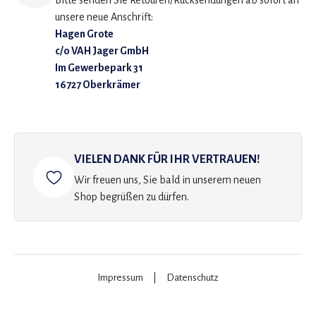
Bitte senden Sie Retouren/Rücksendungen ab sofort an
unsere neue Anschrift:
Hagen Grote
c/o VAH Jager GmbH
Im Gewerbepark 31
16727 Oberkrämer
VIELEN DANK FÜR IHR VERTRAUEN!
Wir freuen uns, Sie bald in unserem neuen
Shop begrüßen zu dürfen.
Impressum
|
Datenschutz