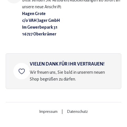
Bitte senden Sie Retouren/Rücksendungen ab sofort an
unsere neue Anschrift:
Hagen Grote
c/o VAH Jager GmbH
Im Gewerbepark 31
16727 Oberkrämer
VIELEN DANK FÜR IHR VERTRAUEN!
Wir freuen uns, Sie bald in unserem neuen
Shop begrüßen zu dürfen.
Impressum
|
Datenschutz