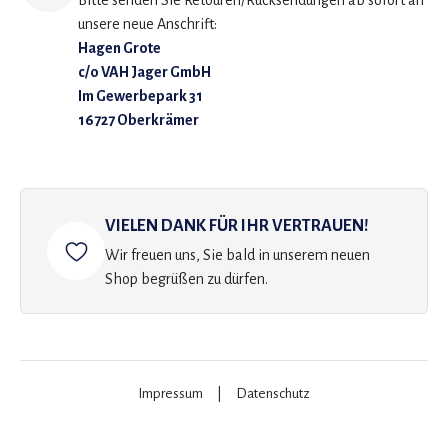
Bitte senden Sie Retouren/Rücksendungen ab sofort an
unsere neue Anschrift:
Hagen Grote
c/o VAH Jager GmbH
Im Gewerbepark 31
16727 Oberkrämer
VIELEN DANK FÜR IHR VERTRAUEN!
Wir freuen uns, Sie bald in unserem neuen
Shop begrüßen zu dürfen.
Impressum
|
Datenschutz