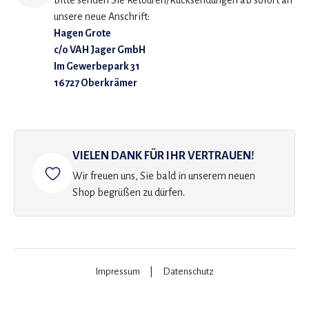
Bitte senden Sie Retouren/Rücksendungen ab sofort an
unsere neue Anschrift:
Hagen Grote
c/o VAH Jager GmbH
Im Gewerbepark 31
16727 Oberkrämer
VIELEN DANK FÜR IHR VERTRAUEN!
Wir freuen uns, Sie bald in unserem neuen
Shop begrüßen zu dürfen.
Impressum
|
Datenschutz