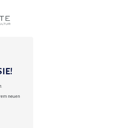
IE!
.
erem neuen