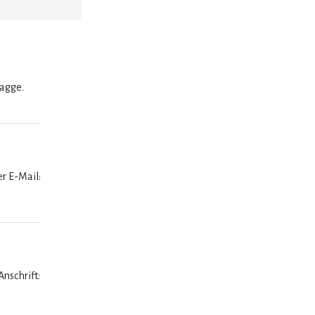
lagge.
er E-Mail:
nschrift: