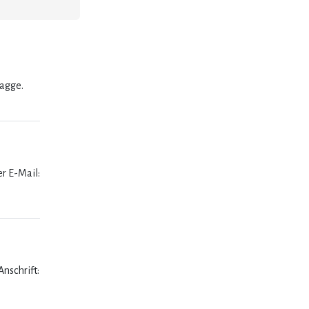
lagge.
er E-Mail:
nschrift: