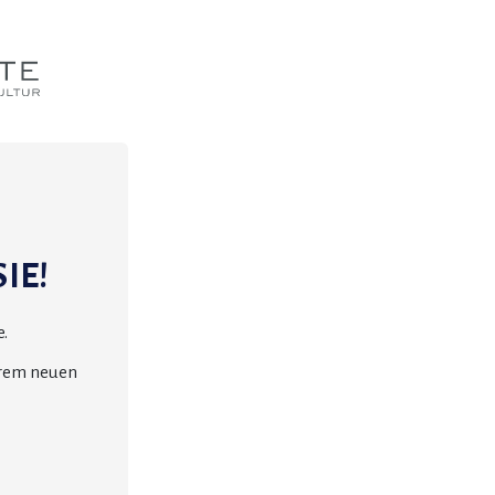
IE!
.
erem neuen