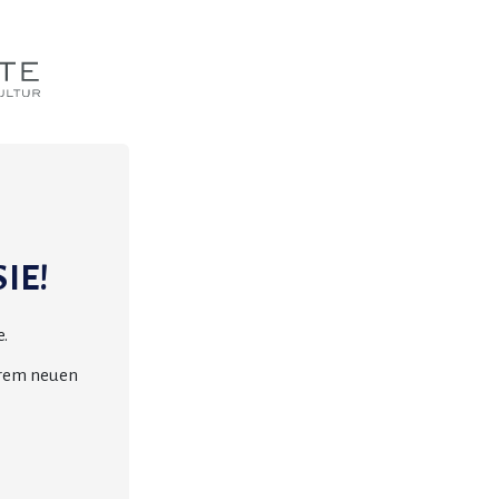
IE!
.
erem neuen