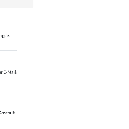
lagge.
er E-Mail:
nschrift: