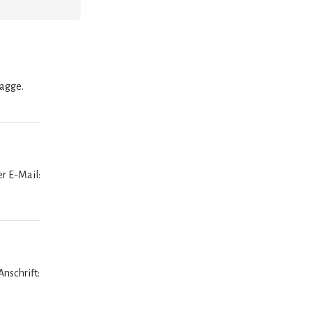
lagge.
er E-Mail:
nschrift: