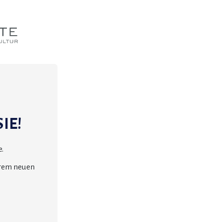
IE!
.
erem neuen