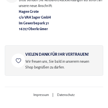
Bitte senden Sie Retouren/Rücksendungen ab sofort an
unsere neue Anschrift:
Hagen Grote
c/o VAH Jager GmbH
Im Gewerbepark 31
16727 Oberkrämer
VIELEN DANK FÜR IHR VERTRAUEN!
Wir freuen uns, Sie bald in unserem neuen
Shop begrüßen zu dürfen.
Impressum
|
Datenschutz