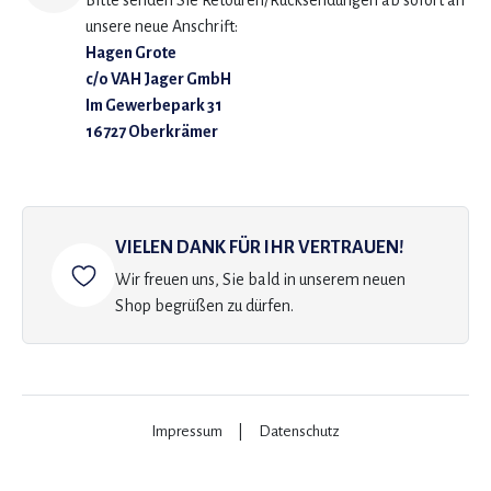
Bitte senden Sie Retouren/Rücksendungen ab sofort an
unsere neue Anschrift:
Hagen Grote
c/o VAH Jager GmbH
Im Gewerbepark 31
16727 Oberkrämer
VIELEN DANK FÜR IHR VERTRAUEN!
Wir freuen uns, Sie bald in unserem neuen
Shop begrüßen zu dürfen.
Impressum
|
Datenschutz