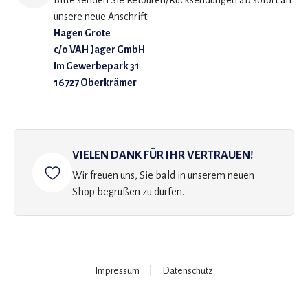
Bitte senden Sie Retouren/Rücksendungen ab sofort an
unsere neue Anschrift:
Hagen Grote
c/o VAH Jager GmbH
Im Gewerbepark 31
16727 Oberkrämer
VIELEN DANK FÜR IHR VERTRAUEN!
Wir freuen uns, Sie bald in unserem neuen
Shop begrüßen zu dürfen.
Impressum
|
Datenschutz