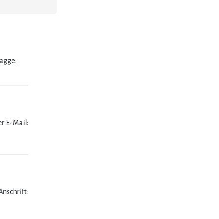
lagge.
er E-Mail:
nschrift: