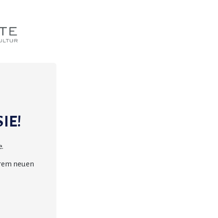
IE!
.
erem neuen