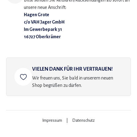
Bitte senden Sie Retouren/Rücksendungen ab sofort an
unsere neue Anschrift:
Hagen Grote
c/o VAH Jager GmbH
Im Gewerbepark 31
16727 Oberkrämer
VIELEN DANK FÜR IHR VERTRAUEN!
Wir freuen uns, Sie bald in unserem neuen
Shop begrüßen zu dürfen.
Impressum
|
Datenschutz