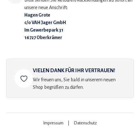
Bitte senden Sie Retouren/Rücksendungen ab sofort an
unsere neue Anschrift:
Hagen Grote
c/o VAH Jager GmbH
Im Gewerbepark 31
16727 Oberkrämer
VIELEN DANK FÜR IHR VERTRAUEN!
Wir freuen uns, Sie bald in unserem neuen
Shop begrüßen zu dürfen.
Impressum
|
Datenschutz