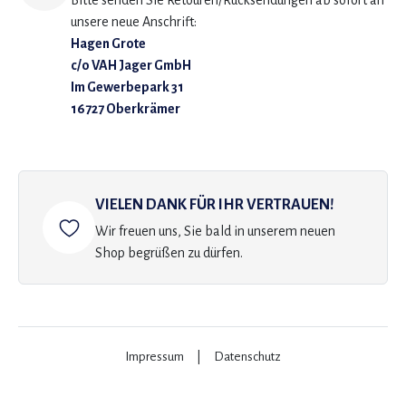
Bitte senden Sie Retouren/Rücksendungen ab sofort an
unsere neue Anschrift:
Hagen Grote
c/o VAH Jager GmbH
Im Gewerbepark 31
16727 Oberkrämer
VIELEN DANK FÜR IHR VERTRAUEN!
Wir freuen uns, Sie bald in unserem neuen
Shop begrüßen zu dürfen.
Impressum
|
Datenschutz