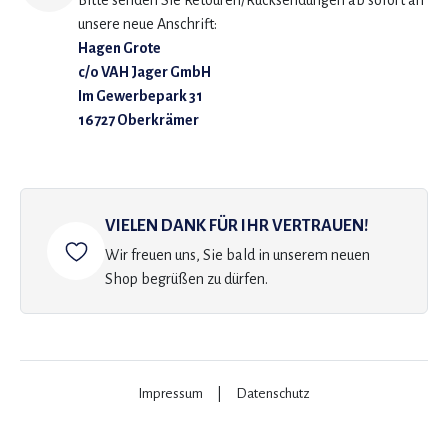
Bitte senden Sie Retouren/Rücksendungen ab sofort an
unsere neue Anschrift:
Hagen Grote
c/o VAH Jager GmbH
Im Gewerbepark 31
16727 Oberkrämer
VIELEN DANK FÜR IHR VERTRAUEN!
Wir freuen uns, Sie bald in unserem neuen
Shop begrüßen zu dürfen.
Impressum
|
Datenschutz