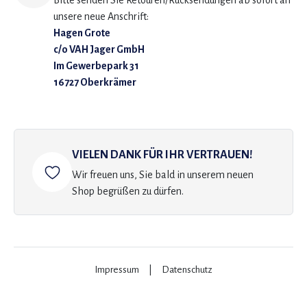
Bitte senden Sie Retouren/Rücksendungen ab sofort an
unsere neue Anschrift:
Hagen Grote
c/o VAH Jager GmbH
Im Gewerbepark 31
16727 Oberkrämer
VIELEN DANK FÜR IHR VERTRAUEN!
Wir freuen uns, Sie bald in unserem neuen
Shop begrüßen zu dürfen.
Impressum
|
Datenschutz