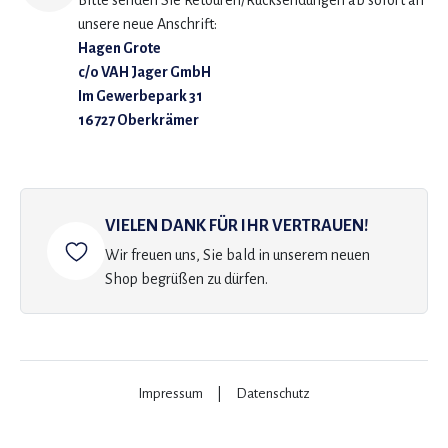
Bitte senden Sie Retouren/Rücksendungen ab sofort an
unsere neue Anschrift:
Hagen Grote
c/o VAH Jager GmbH
Im Gewerbepark 31
16727 Oberkrämer
VIELEN DANK FÜR IHR VERTRAUEN!
Wir freuen uns, Sie bald in unserem neuen
Shop begrüßen zu dürfen.
Impressum
|
Datenschutz