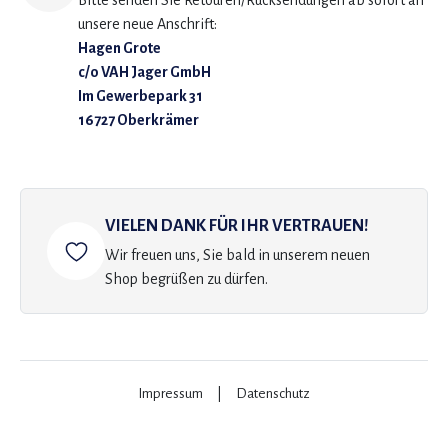
Bitte senden Sie Retouren/Rücksendungen ab sofort an
unsere neue Anschrift:
Hagen Grote
c/o VAH Jager GmbH
Im Gewerbepark 31
16727 Oberkrämer
VIELEN DANK FÜR IHR VERTRAUEN!
Wir freuen uns, Sie bald in unserem neuen
Shop begrüßen zu dürfen.
Impressum
|
Datenschutz