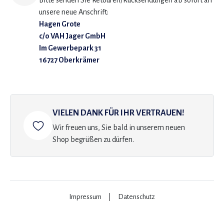
Bitte senden Sie Retouren/Rücksendungen ab sofort an
unsere neue Anschrift:
Hagen Grote
c/o VAH Jager GmbH
Im Gewerbepark 31
16727 Oberkrämer
VIELEN DANK FÜR IHR VERTRAUEN!
Wir freuen uns, Sie bald in unserem neuen
Shop begrüßen zu dürfen.
Impressum
|
Datenschutz