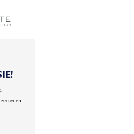
IE!
.
erem neuen