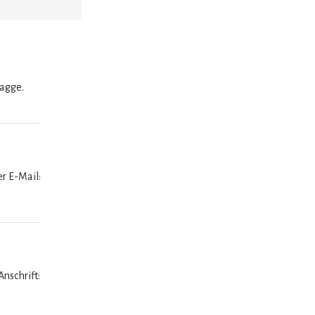
lagge.
er E-Mail:
nschrift: