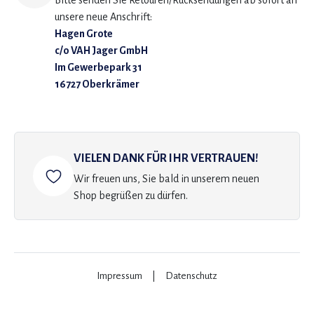
Bitte senden Sie Retouren/Rücksendungen ab sofort an
unsere neue Anschrift:
Hagen Grote
c/o VAH Jager GmbH
Im Gewerbepark 31
16727 Oberkrämer
VIELEN DANK FÜR IHR VERTRAUEN!
Wir freuen uns, Sie bald in unserem neuen
Shop begrüßen zu dürfen.
Impressum
|
Datenschutz