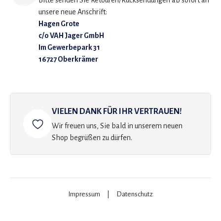
Bitte senden Sie Retouren/Rücksendungen ab sofort an
unsere neue Anschrift:
Hagen Grote
c/o VAH Jager GmbH
Im Gewerbepark 31
16727 Oberkrämer
VIELEN DANK FÜR IHR VERTRAUEN!
Wir freuen uns, Sie bald in unserem neuen
Shop begrüßen zu dürfen.
Impressum
|
Datenschutz