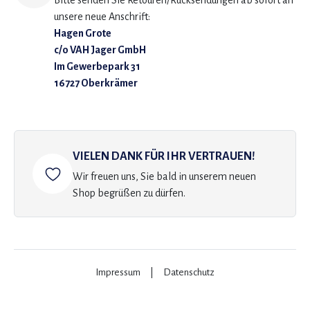
Bitte senden Sie Retouren/Rücksendungen ab sofort an
unsere neue Anschrift:
Hagen Grote
c/o VAH Jager GmbH
Im Gewerbepark 31
16727 Oberkrämer
VIELEN DANK FÜR IHR VERTRAUEN!
Wir freuen uns, Sie bald in unserem neuen
Shop begrüßen zu dürfen.
Impressum
|
Datenschutz