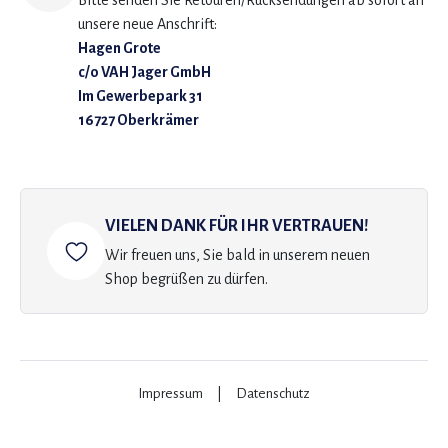
Bitte senden Sie Retouren/Rücksendungen ab sofort an
unsere neue Anschrift:
Hagen Grote
c/o VAH Jager GmbH
Im Gewerbepark 31
16727 Oberkrämer
VIELEN DANK FÜR IHR VERTRAUEN!
Wir freuen uns, Sie bald in unserem neuen
Shop begrüßen zu dürfen.
Impressum
|
Datenschutz