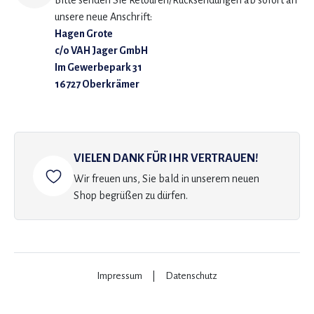
Bitte senden Sie Retouren/Rücksendungen ab sofort an
unsere neue Anschrift:
Hagen Grote
c/o VAH Jager GmbH
Im Gewerbepark 31
16727 Oberkrämer
VIELEN DANK FÜR IHR VERTRAUEN!
Wir freuen uns, Sie bald in unserem neuen
Shop begrüßen zu dürfen.
Impressum
|
Datenschutz