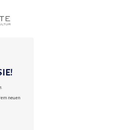
IE!
.
erem neuen