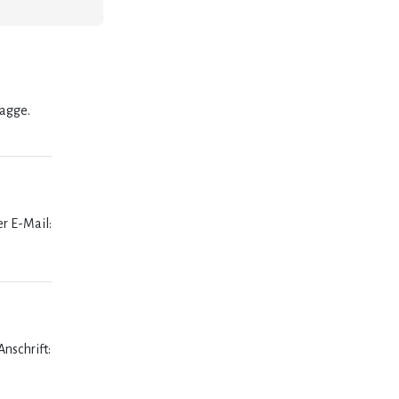
lagge.
er E-Mail:
nschrift: