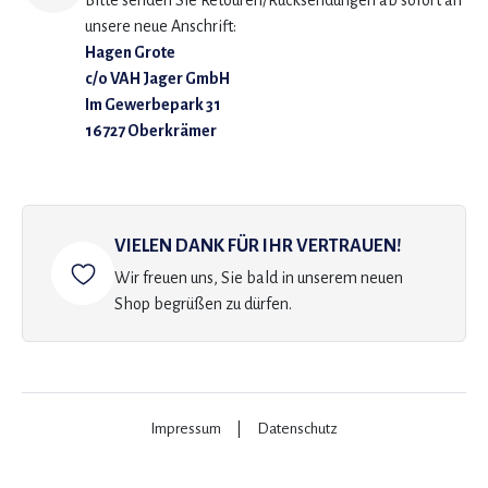
Bitte senden Sie Retouren/Rücksendungen ab sofort an
unsere neue Anschrift:
Hagen Grote
c/o VAH Jager GmbH
Im Gewerbepark 31
16727 Oberkrämer
VIELEN DANK FÜR IHR VERTRAUEN!
Wir freuen uns, Sie bald in unserem neuen
Shop begrüßen zu dürfen.
Impressum
|
Datenschutz