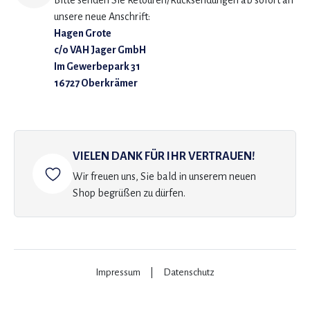
Bitte senden Sie Retouren/Rücksendungen ab sofort an
unsere neue Anschrift:
Hagen Grote
c/o VAH Jager GmbH
Im Gewerbepark 31
16727 Oberkrämer
VIELEN DANK FÜR IHR VERTRAUEN!
Wir freuen uns, Sie bald in unserem neuen
Shop begrüßen zu dürfen.
Impressum
|
Datenschutz