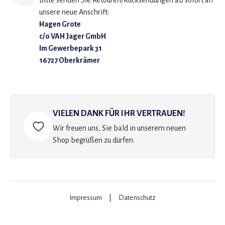
Bitte senden Sie Retouren/Rücksendungen ab sofort an
unsere neue Anschrift:
Hagen Grote
c/o VAH Jager GmbH
Im Gewerbepark 31
16727 Oberkrämer
VIELEN DANK FÜR IHR VERTRAUEN!
Wir freuen uns, Sie bald in unserem neuen
Shop begrüßen zu dürfen.
Impressum
|
Datenschutz