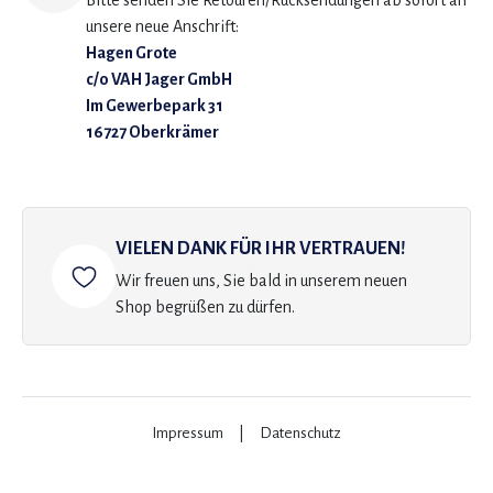
Bitte senden Sie Retouren/Rücksendungen ab sofort an
unsere neue Anschrift:
Hagen Grote
c/o VAH Jager GmbH
Im Gewerbepark 31
16727 Oberkrämer
VIELEN DANK FÜR IHR VERTRAUEN!
Wir freuen uns, Sie bald in unserem neuen
Shop begrüßen zu dürfen.
Impressum
|
Datenschutz