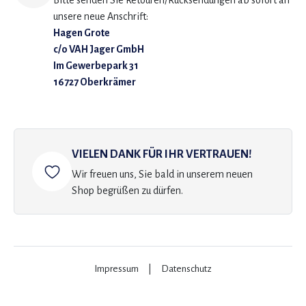
Bitte senden Sie Retouren/Rücksendungen ab sofort an
unsere neue Anschrift:
Hagen Grote
c/o VAH Jager GmbH
Im Gewerbepark 31
16727 Oberkrämer
VIELEN DANK FÜR IHR VERTRAUEN!
Wir freuen uns, Sie bald in unserem neuen
Shop begrüßen zu dürfen.
Impressum
|
Datenschutz