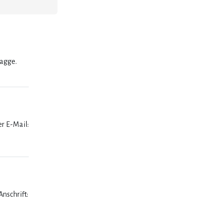
lagge.
er E-Mail:
nschrift: