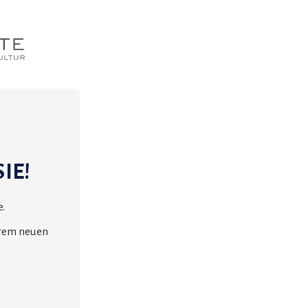
IE!
.
erem neuen