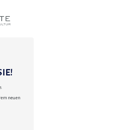
IE!
.
erem neuen