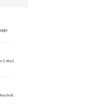
lagge.
er E-Mail:
nschrift: