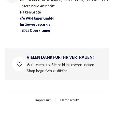
Bitte senden Sie Retouren/Rücksendungen ab sofort an
unsere neue Anschrift:
Hagen Grote
c/o VAH Jager GmbH
Im Gewerbepark 31
16727 Oberkrämer
VIELEN DANK FÜR IHR VERTRAUEN!
Wir freuen uns, Sie bald in unserem neuen
Shop begrüßen zu dürfen.
Impressum
|
Datenschutz