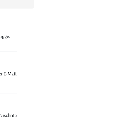
lagge.
er E-Mail:
nschrift: