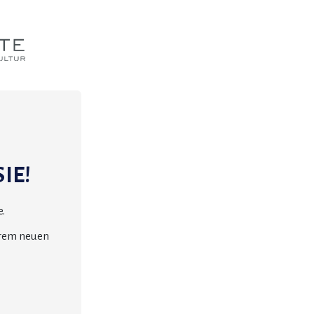
IE!
.
erem neuen