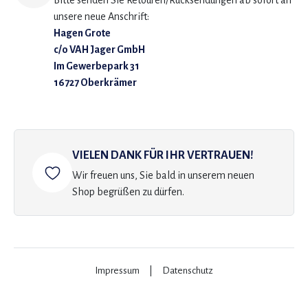
Bitte senden Sie Retouren/Rücksendungen ab sofort an
unsere neue Anschrift:
Hagen Grote
c/o VAH Jager GmbH
Im Gewerbepark 31
16727 Oberkrämer
VIELEN DANK FÜR IHR VERTRAUEN!
Wir freuen uns, Sie bald in unserem neuen
Shop begrüßen zu dürfen.
Impressum
|
Datenschutz