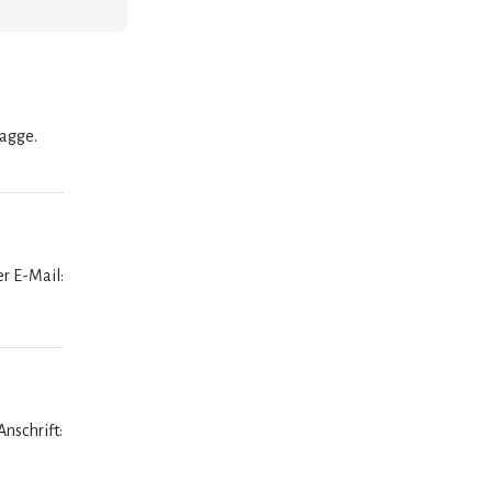
lagge.
er E-Mail:
nschrift: