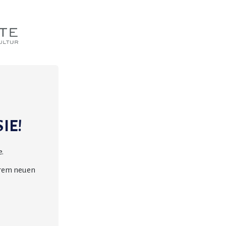
IE!
.
erem neuen