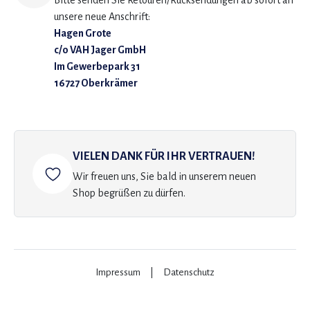
Bitte senden Sie Retouren/Rücksendungen ab sofort an
unsere neue Anschrift:
Hagen Grote
c/o VAH Jager GmbH
Im Gewerbepark 31
16727 Oberkrämer
VIELEN DANK FÜR IHR VERTRAUEN!
Wir freuen uns, Sie bald in unserem neuen
Shop begrüßen zu dürfen.
Impressum
|
Datenschutz