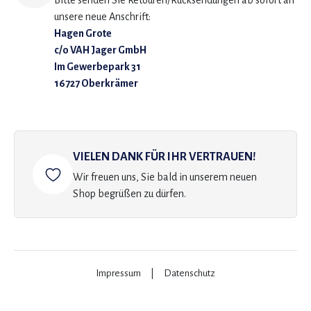
Bitte senden Sie Retouren/Rücksendungen ab sofort an
unsere neue Anschrift:
Hagen Grote
c/o VAH Jager GmbH
Im Gewerbepark 31
16727 Oberkrämer
VIELEN DANK FÜR IHR VERTRAUEN!
Wir freuen uns, Sie bald in unserem neuen
Shop begrüßen zu dürfen.
Impressum
|
Datenschutz