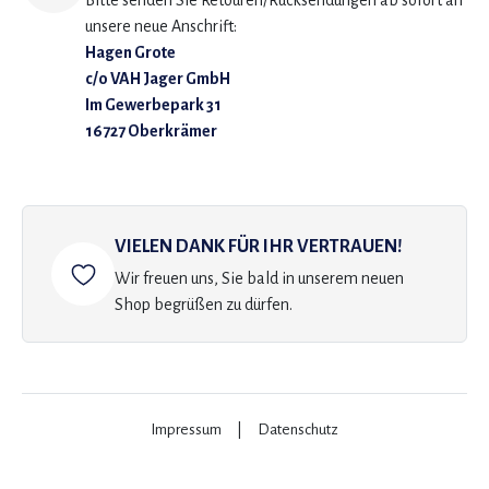
Bitte senden Sie Retouren/Rücksendungen ab sofort an
unsere neue Anschrift:
Hagen Grote
c/o VAH Jager GmbH
Im Gewerbepark 31
16727 Oberkrämer
VIELEN DANK FÜR IHR VERTRAUEN!
Wir freuen uns, Sie bald in unserem neuen
Shop begrüßen zu dürfen.
Impressum
|
Datenschutz