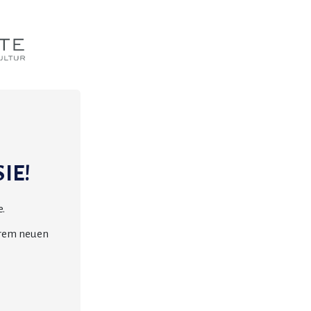
IE!
.
erem neuen