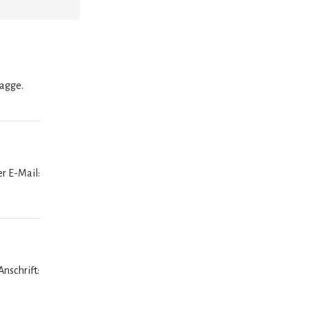
lagge.
er E-Mail:
nschrift: