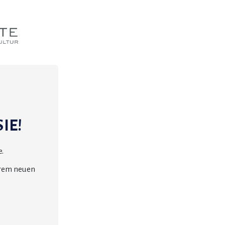
IE!
.
erem neuen