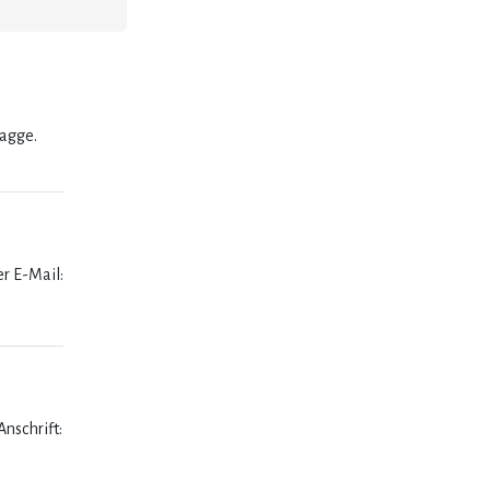
lagge.
er E-Mail:
nschrift: