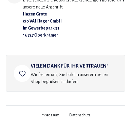
Bitte senden Sie Retouren/Rücksendungen ab sofort an
unsere neue Anschrift:
Hagen Grote
c/o VAH Jager GmbH
Im Gewerbepark 31
16727 Oberkrämer
VIELEN DANK FÜR IHR VERTRAUEN!
Wir freuen uns, Sie bald in unserem neuen
Shop begrüßen zu dürfen.
Impressum
|
Datenschutz